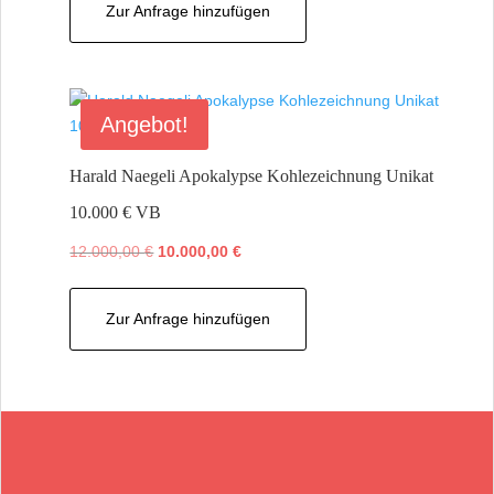
Zur Anfrage hinzufügen
Angebot!
Harald Naegeli Apokalypse Kohlezeichnung Unikat
10.000 € VB
Ursprünglicher
Aktueller
12.000,00
€
10.000,00
€
Preis
Preis
war:
ist:
Zur Anfrage hinzufügen
12.000,00 €
10.000,00 €.