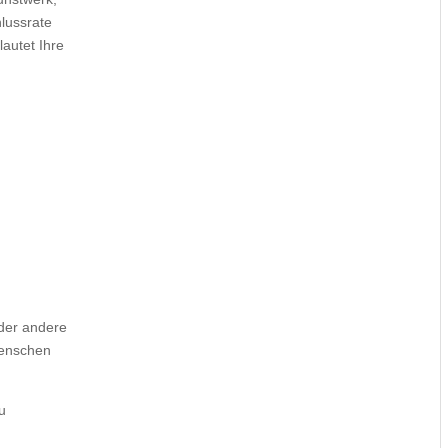
lussrate
lautet Ihre
der andere
Menschen
u