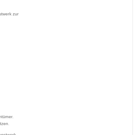
stwerk zur
entümer.
tzen.
unstwerk,