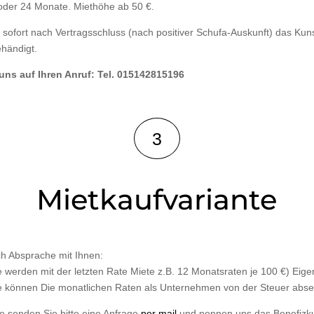
der 24 Monate. Miethöhe ab 50 €.
n sofort nach Vertragsschluss (nach positiver Schufa-Auskunft) das Kun
händigt.
 uns auf Ihren Anruf: Tel. 015142815196
3
Mietkaufvariante
ch Absprache mit Ihnen:
ie werden mit der letzten Rate Miete z.B. 12 Monatsraten je 100 €) Eig
Sie können Die monatlichen Raten als Unternehmen von der Steuer abse
se senden Sie bitte eine Anfrage
per mail
und nennen uns das Benefizk