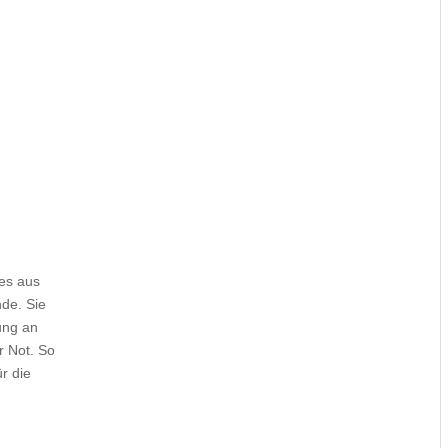
les aus
de. Sie
ung an
r Not. So
r die