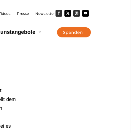
Videos
Presse
Newsletter
unstangebote
3
Spenden
t
Mit dem
n
ei es