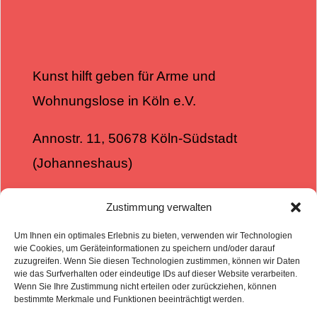
Kunst hilft geben für Arme und
Wohnungslose in Köln e.V.
Annostr. 11, 50678 Köln-Südstadt
(Johanneshaus)
0151 – 42815196
Zustimmung verwalten
info@kunst-hilft-geben.de
Um Ihnen ein optimales Erlebnis zu bieten, verwenden wir Technologien
www.kunst-hilft-geben.de
wie Cookies, um Geräteinformationen zu speichern und/oder darauf
zuzugreifen. Wenn Sie diesen Technologien zustimmen, können wir Daten
wie das Surfverhalten oder eindeutige IDs auf dieser Website verarbeiten.
Wenn Sie Ihre Zustimmung nicht erteilen oder zurückziehen, können
bestimmte Merkmale und Funktionen beeinträchtigt werden.