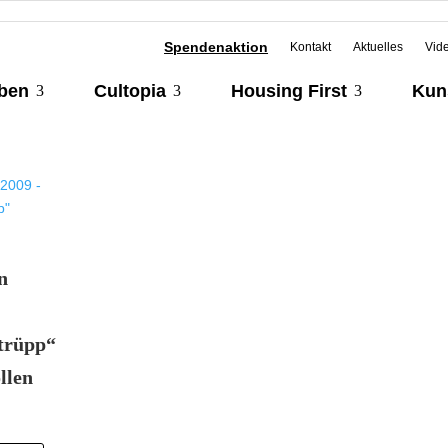
Spendenaktion
Kontakt
Aktuelles
Vid
eben
Cultopia
Housing First
Kun
3
3
3
n
trüpp“
llen