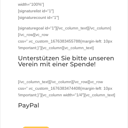
width=“100%“]
[signaturelist id=“1″]
[signaturecount id=“1″]
[signaturegoal id=“1″][/vc_column_text][/vc_column]
[/vc_row][vc_row
css=“.vc_custom_1676383455788{margin-left: 10px
!important;}“][vc_column][vc_column_text]
Unterstützen Sie bitte unseren
Verein mit einer Spende!
[/vc_column_text][/vc_column][/vc_row][vc_row
css=“.vc_custom_1676383474408{margin-left: 10px
!important;}“][vc_column width=“1/4″][vc_column_text]
PayPal