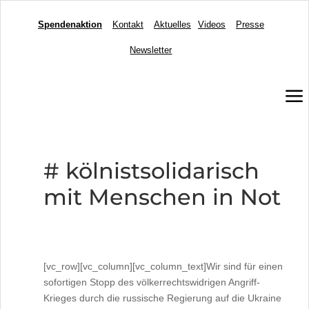
Spendenaktion
Kontakt
Aktuelles
Videos
Presse
Newsletter
a
# kölnistsolidarisch
mit Menschen in Not
[vc_row][vc_column][vc_column_text]Wir sind für einen
sofortigen Stopp des völkerrechtswidrigen Angriff-
Krieges durch die russische Regierung auf die Ukraine