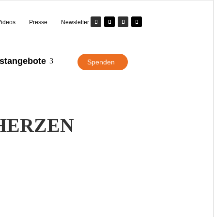
Videos
Presse
Newsletter
stangebote
3
Spenden
 HERZEN