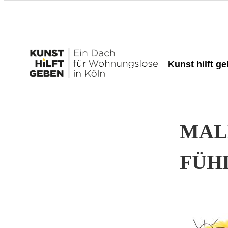
Kunst hilft g
MAL
FÜH