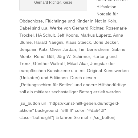
Gerhard Richter, Kerze
Hilfsaktion
Notgeld für
Obdachlose, Flüchtlinge und Kinder in Not in Köln.
Dabei sind u.a. Werke von Gerhard Richter, Rosemarie
Trockel, HA Schult, Jeff Koons, Markus Lüpertz, Anna
Blume, Harald Naegeli, Klaus Staeck, Boris Becker,
Benjamin Katz, Oliver Jordan, Tim Berresheim, Sabine
Moritz, Rene´ Böll, Jörg W. Schirmer, Hartung und
Trenz, Günther Wallraff, Mikail Akar, Jungstar der
europäischen Kunstszene u.a. mit Original-Kunstwerken
(Unikaten) und Editionen. Durch diesen
„Rettungsschirm für Bettler“ und andere Hilfsbedürftige
soll ein mittlerer sechsstelliger Betrag erzielt werden.
[su_button url=“https://kunst-hilft-geben.de/notgeld-
aktion/“ background=“#ffffff“ color=“#da640f“
class=“butheight“] Erfahren Sie mehr [/su_button]