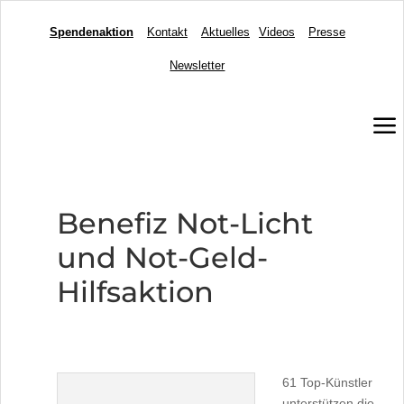
Spendenaktion
Kontakt
Aktuelles
Videos
Presse
Newsletter
a
Benefiz Not-Licht
und Not-Geld-
Hilfsaktion
61 Top-Künstler
unterstützen die