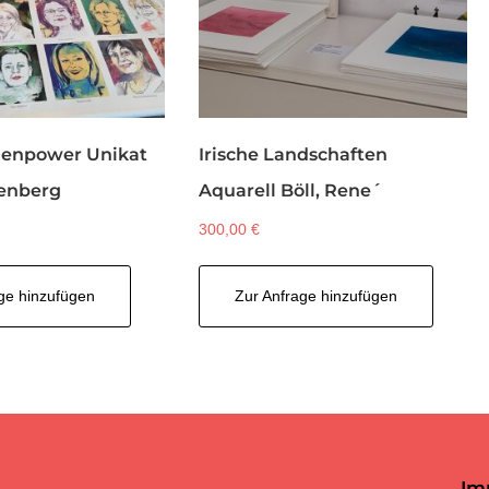
uenpower Unikat
Irische Landschaften
enberg
Aquarell Böll, Rene´
300,00
€
ge hinzufügen
Zur Anfrage hinzufügen
Im