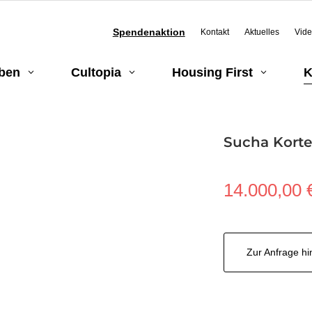
Spendenaktion
Kontakt
Aktuelles
Vid
eben
Cultopia
Housing First
K
3
3
3
Sucha Kort
14.000,00
Zur Anfrage h