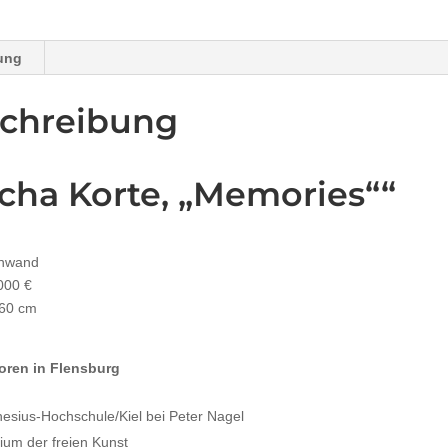
ung
chreibung
cha Korte, „Memories““
inwand
.000 €
160 cm
oren in Flensburg
esius-Hochschule/Kiel bei Peter Nagel
ium der freien Kunst