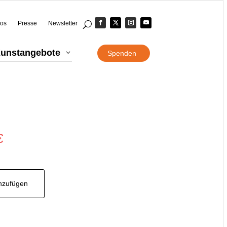
eos
Presse
Newsletter
unstangebote
3
Spenden
e
€
inzufügen