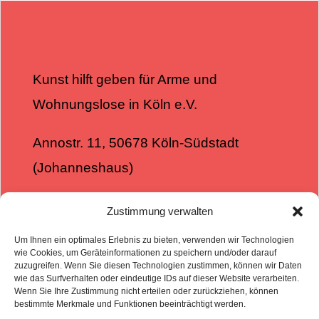
Kunst hilft geben für Arme und
Wohnungslose in Köln e.V.
Annostr. 11, 50678 Köln-Südstadt
(Johanneshaus)
0151 – 42815196
Zustimmung verwalten
info@kunst-hilft-geben.de
Um Ihnen ein optimales Erlebnis zu bieten, verwenden wir Technologien
wie Cookies, um Geräteinformationen zu speichern und/oder darauf
www.kunst-hilft-geben.de
zuzugreifen. Wenn Sie diesen Technologien zustimmen, können wir Daten
wie das Surfverhalten oder eindeutige IDs auf dieser Website verarbeiten.
Wenn Sie Ihre Zustimmung nicht erteilen oder zurückziehen, können
bestimmte Merkmale und Funktionen beeinträchtigt werden.