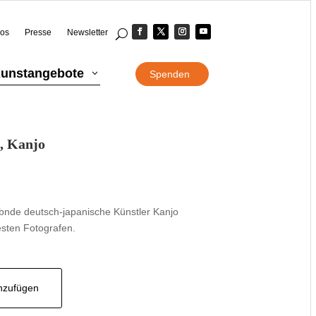
eos
Presse
Newsletter
unstangebote
3
Spenden
e, Kanjo
ebnde deutsch-japanische Künstler Kanjo
esten Fotografen.
inzufügen