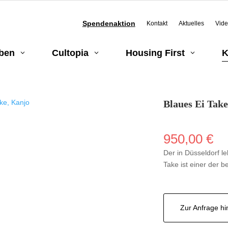
Spendenaktion
Kontakt
Aktuelles
Vid
eben
Cultopia
Housing First
K
3
3
3
Blaues Ei Tak
950,00
€
Der in Düsseldorf l
Take ist einer der b
Zur Anfrage h