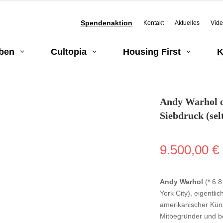
Spendenaktion
Kontakt
Aktuelles
Vid
eben
Cultopia
Housing First
K
3
3
3
Andy Warhol o.
Siebdruck (sel
9.500,00
€
Andy Warhol
(* 6.8
York City), eigentli
amerikanischer Kün
Mitbegründer und be