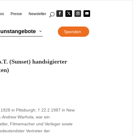
eos
Presse
Newsletter
unstangebote
3
Spenden
T. (Sunset) handsigierter
ten)
.1928 in Pittsburgh; † 22.2.1987 in New
ch
Andrew Warhola,
war ein
stler, Filmemacher und Verleger sowie
deutendster Vertreter der