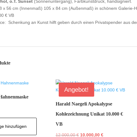
hol, o.T. Sunset
(Sonnenuntergang), Farbkunstdruck, handsigniert.
8 x 56 cm (Innenmaß) 105 x 84 cm (Außenmaß) in schönem Galerie-
500 € VB
ce: Schenkung an Kunst hilft geben durch einen Privatspender aus d
dukte
Angebot!
 Hahnenmaske
Harald Naegeli Apokalypse
Kohlezeichnung Unikat 10.000 €
VB
ge hinzufügen
Ursprünglicher
Aktueller
12.000,00
€
10.000,00
€