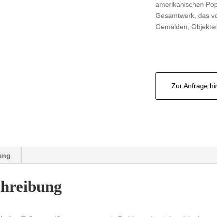
amerikanischen Pop 
Gesamtwerk, das vo
Gemälden, Objekten
Zur Anfrage h
ung
chreibung