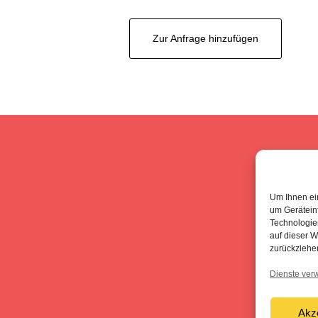
Preis
Preis
war:
ist:
Zur Anfrage hinzufügen
12.000,00 €
10.000,00 €.
Im
Da
Um Ihnen ei
um Gerätein
Technologie
auf dieser W
zurückziehe
Dienste ver
Akz