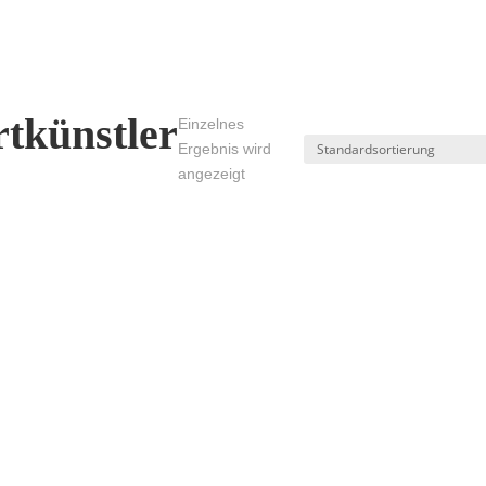
tkünstler
Einzelnes
Ergebnis wird
angezeigt