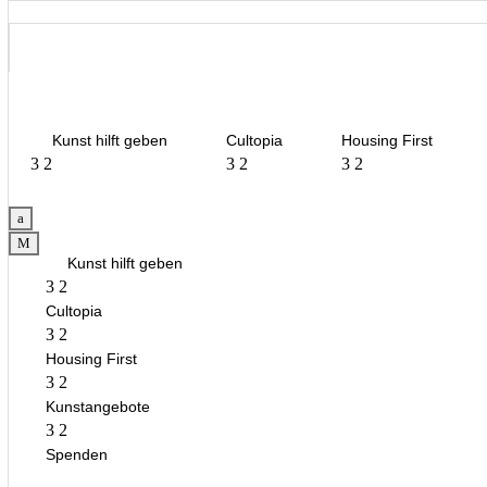
Kunst hilft geben
Cultopia
Housing First
3
2
3
2
3
2
a
M
Kunst hilft geben
3
2
Cultopia
3
2
Housing First
3
2
Kunstangebote
3
2
Spenden