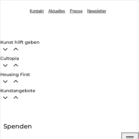
Kontakt
Aktuelles
Presse
Newsletter
Kunst hilft geben
3
2
Cultopia
3
2
Housing First
3
2
Kunstangebote
3
2
Spenden