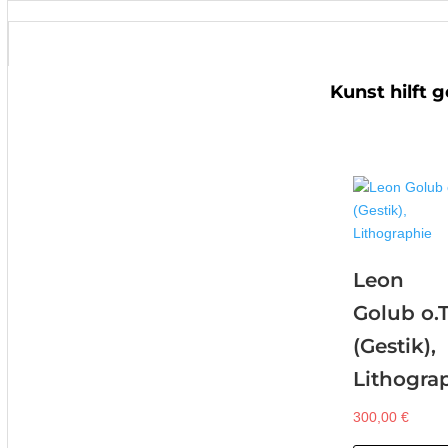
Kunst hilft 
Leon
Golub o.T
(Gestik),
Lithogra
300,00
€