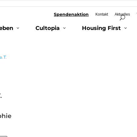
Spendenaktion
Kontakt
Aktuelles
geben
Cultopia
Housing First
3
3
3
.
phie