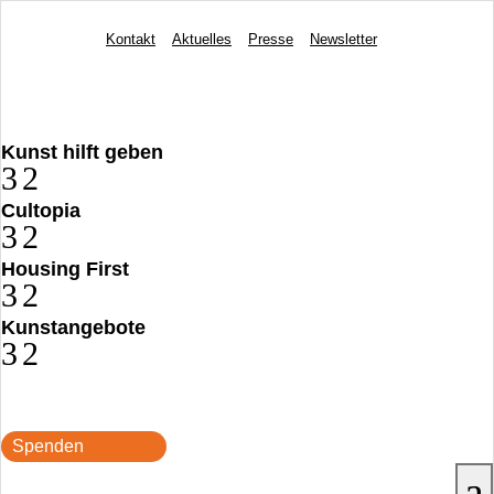
Kontakt
Aktuelles
Presse
Newsletter
Kunst hilft geben
3
2
Cultopia
3
2
Housing First
3
2
Kunstangebote
3
2
Spenden
a